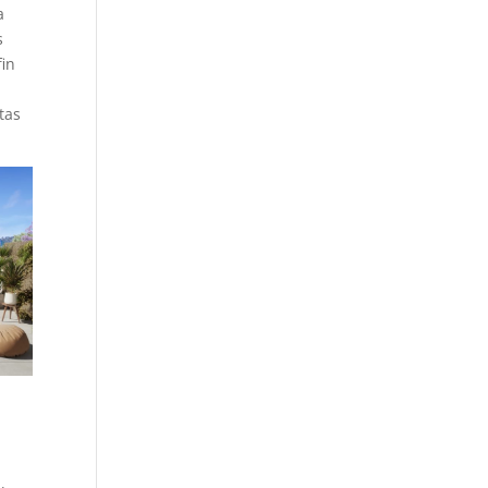
a
s
fin
stas