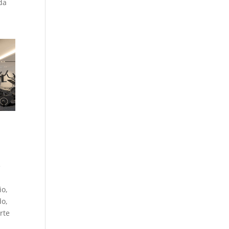
da
e
io,
do,
rte