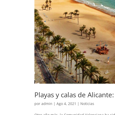
Playas y calas de Alicant
por
admin
|
Ago 4, 2021
|
Noticias
Otro año más, la Comunidad Valenciana ha s